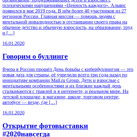
психическими нарушениями «Ценность каждого». Альянс
появился в мае 2019 года. В нём более 40 участников из 27
регионов России. Главная миссия — помощь людям с
ментальной инвалидностью в отстаивании своего права на
обычное детство и обычную взрослость, на образование, труд
и […]
16.01.2020
Говорим о буллинге
Вчера в России прошёл День борьбы с кибербуллингом — это
новая дата для страны, её учредили всего три года назад по
инициативе компании Mail.ru Group. Дети и взрослые с
ментальными особенностями и их близкие каждый день
сталкиваются с травлей и в интернете, и реальном мире. На
детской площадке, в магазине, школе, торговом центре,
автобусе — везде, где […]
16.01.2020
Открытие фотовыставки
#2020навсегда