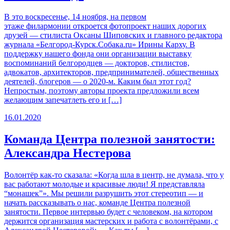
В это воскресенье, 14 ноября, на первом
этаже филармонии откроется фотопроект наших дорогих
друзей — стилиста Оксаны Шиповских и главного редактора
журнала «Белгород-Курск.Собака.ru» Ирины Карху. В
поддержку нашего фонда они организации выставку
воспоминаний белгородцев — докторов, стилистов,
адвокатов, архитекторов, предпринимателей, общественных
деятелей, блогеров — о 2020-м. Каким был этот год?
Непростым, поэтому авторы проекта предложили всем
желающим запечатлеть его и […]
16.01.2020
Команда Центра полезной занятости:
Александра Нестерова
Волонтёр как-то сказала: «Когда шла в центр, не думала, что у
вас работают молодые и красивые люди! Я представляла
“монашек”». Мы решили разрушить этот стереотип — и
начать рассказывать о нас, команде Центра полезной
занятости. Первое интервью будет с человеком, на котором
держится организация мастерских и работа с волонтёрами, с