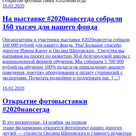
Открытие фотовыставки #2020навсегда
16.01.2020
На выставке #2020навсегда собрали
160 тысяч для нашего фонда
Организаторы и участники выставки #2020навсегда собрали
160 000 рублей для нашего фонда. Ура! Большое спасибо,
дорогие Ирина Карху и Оксана Шиповских. Средства мы
направим на проект по развитию 30-й белгородской школы с
коррекционной формой обучения. Мы собираем 5 700 000
рублей на обучение 100% педагогов прикладному анализу
поведения, покупку оборудования и оплату супервизий с
экспертами. Почитать подробнее и поддержать нас. […]
16.01.2020
Открытие фотовыставки
#2020навсегда
В это воскресенье, 14 ноября, на первом
этаже филармонии откроется фотопроект наших дорогих
друзей — стилиста Оксаны Шиповских и главного редактора