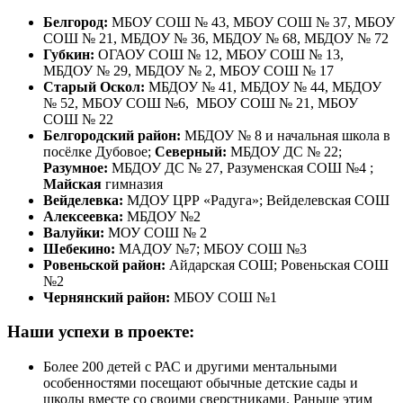
Белгород:
МБОУ СОШ № 43, МБОУ СОШ № 37, МБОУ
СОШ № 21, МБДОУ № 36, МБДОУ № 68, МБДОУ № 72
Губкин:
ОГАОУ СОШ № 12, МБОУ СОШ № 13,
МБДОУ № 29, МБДОУ № 2, МБОУ СОШ № 17
Старый Оскол:
МБДОУ № 41, МБДОУ № 44, МБДОУ
№ 52, МБОУ СОШ №6, МБОУ СОШ № 21, МБОУ
СОШ № 22
Белгородский район:
МБДОУ № 8 и начальная школа в
посёлке Дубовое;
Северный:
МБДОУ ДС № 22;
Разумное:
МБДОУ ДС № 27, Разуменская СОШ №4 ;
Майская
гимназия
Вейделевка:
МДОУ ЦРР «Радуга»; Вейделевская СОШ
Алексеевка:
МБДОУ №2
Валуйки:
МОУ СОШ № 2
Шебекино:
МАДОУ №7; МБОУ СОШ №3
Ровеньской район:
Айдарская СОШ; Ровеньская СОШ
№2
Чернянский район:
МБОУ СОШ №1
Наши успехи в проекте:
Более 200 детей с РАС и другими ментальными
особенностями посещают обычные детские сады и
школы вместе со своими сверстниками. Раньше этим