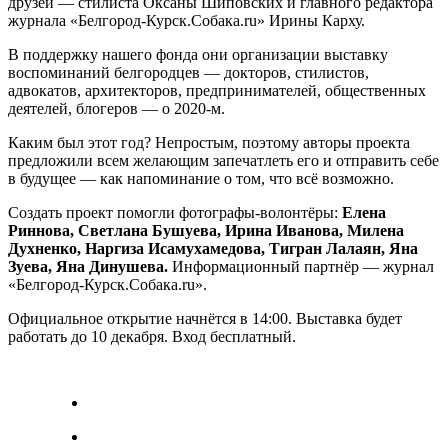
друзей — стилиста Оксаны Шиповских и главного редактора
журнала «Белгород-Курск.Собака.ru» Ирины Карху.
В поддержку нашего фонда они организации выставку
воспоминаний белгородцев — докторов, стилистов,
адвокатов, архитекторов, предпринимателей, общественных
деятелей, блогеров — о 2020-м.
Каким был этот год? Непростым, поэтому авторы проекта
предложили всем желающим запечатлеть его и отправить себе
в будущее — как напоминание о том, что всё возможно.
Создать проект помогли фотографы-волонтёры:
Елена
Риннова, Светлана Бушуева, Ирина Иванова, Милена
Духненко, Наргиза Исамухамедова, Тигран Лалаян, Яна
Зуева, Яна Динушева.
Информационный партнёр — журнал
«Белгород-Курск.Собака.ru».
Официальное открытие начнётся в 14:00. Выставка будет
работать до 10 декабря. Вход бесплатный.