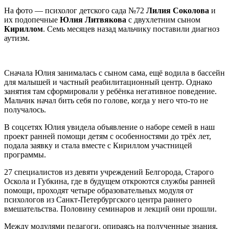
На фото — психолог детского сада №72
Лилия Соколова
и
их подопечные
Юлия Литвякова
с двухлетним сыном
Кириллом
. Семь месяцев назад мальчику поставили диагноз
аутизм.
Сначала Юлия занималась с сыном сама, ещё водила в бассейн
для малышей и частный реабилитационный центр. Однако
занятия там сформировали у ребёнка негативное поведение.
Мальчик начал бить себя по голове, когда у него что-то не
получалось.
В соцсетях Юлия увидела объявление о наборе семей в наш
проект ранней помощи детям с особенностями до трёх лет,
подала заявку и стала вместе с Кириллом участницей
программы.
27 специалистов из девяти учреждений Белгорода, Старого
Оскола и Губкина, где в будущем откроются службы ранней
помощи, проходят четыре образовательных модуля от
психологов из Санкт-Петербургского центра раннего
вмешательства. Половину семинаров и лекций они прошли.
Между модулями педагоги, опираясь на полученные знания,