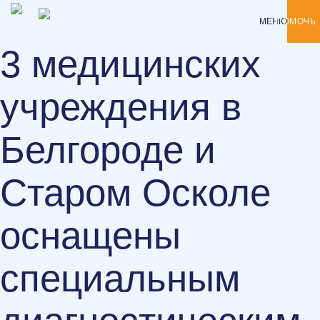
ВИДЕО
ПОЛЕЗНЫЕ
ЦЕПОЧКА
КАБИНЕТ
НОВОСТИ
О
КОНТАКТЫ
МЕНЮ
ПОМОЧЬ
СТАТЬИ
ПОМОЩИ
ДОНОРА
ФОНДЕ
3 медицинских
учреждения в
Белгороде и
Старом Осколе
оснащены
специальным